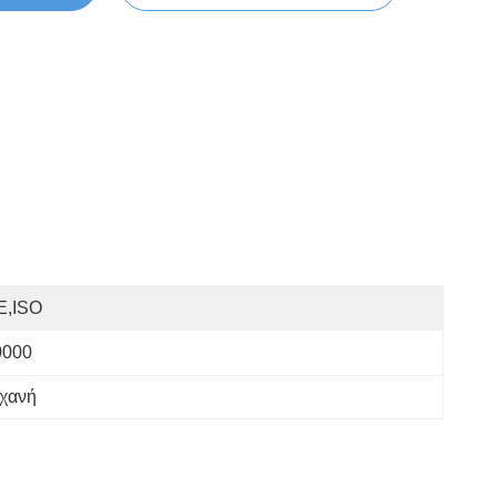
E,ISO
0000
ηχανή