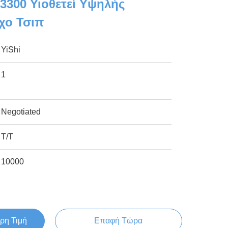
3300 Υιοθετεί Υψηλής
χο Τσιπ
YiShi
1
Negotiated
T/T
10000
ρη Τιμή
Επαφή Τώρα