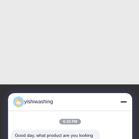
yishiwashing
Η διεύθυνσή μας
8:30 PM
Διεύθυνση επιχείρησης
- Όχι, όχι.19, οδός Lvcun, περιοχή Nansha,
Good day, what product are you looking 
Guangzhou, Κίνα