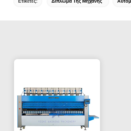
Ετικέτες:
Δίπλωμα Της Μηχανής
Αυτόμ