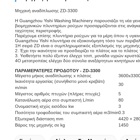
Μηχανή αναδίπλωσης ZD-3300
Η Guangzhou Yishi Washing Machinery παρουσιάζει τη νέα γενιά
βιομηχανικών πλυντηρίων ρούχων προσαρμόζονται στις ανάγκες
ταχύτητες περιστροφής.
Παρέχουμε επίσης πλυντήρια ρούχων για τα μέρη όπου η υγιειν
Guangzhou Yishi πλυντήρια σε εξοικονόμηση τόσο των περιβα
1Η σειρά ZD είναι ο συμπληρωματικός εξοπλισμός της μηχανής
2. Έχει την ικανότητα να προσδιορίζει το πλάτος και το πλάτος τ
3. Υιοθετήστε πολύ έξυπνο έλεγχο τσιπ, μονάδα υγρών κρυστ
4Ο μετατροπέας ελέγχει δύο σύνολα ανεξάρτητων κινητήρων κί
ΠΑΡΑΜΕΡΑΤΕΡΕΣ ΠΡΟΔΟΤΟΥ - ZD-3300
Μέγιστο μήκος αναδίπλωσης x πλάτος
3600x330
Ικανότητα εργασίας (συνήθιστο μονό κρεβάτι)
30
m/min
Μέγιστος αριθμός πτυχών (πλήρες πτυχές)
5
Κατανάλωση αέρα στο συμπιεστή L/min
80
Ονομαστική ισχύς εισόδου kw
3
Ποσότητα τροφοδοσίας του συμπιεστή αέρα m3/min
0.3
Εξωτερική διάσταση mm
4420 × 28
Βάρος της μηχανής σε kg
1450