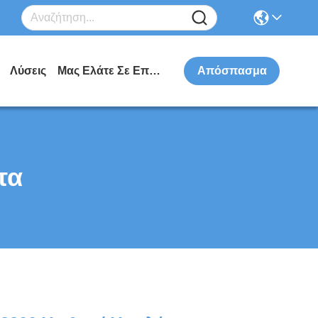
Λύσεις
Μας Ελάτε Σε Επαφή Με
Απόσπασμα
τα