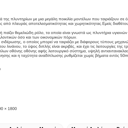
 της πλυντηρίων με μια μεγάλη ποικιλία μοντέλων που ταιριάζουν σε ό
 από πλευράς αποτελεσματικότητας και χωρητικότητας.Εμείς διαθέτουμ
ή παίζει θεμελιώδη ρόλο, τα οποία είναι γνωστά ως πλυντήρια υγιεινώ
λλοντικών όσο και των οικονομικών πόρων.
 σιδέρωσης, ο οποίος μπορεί να ταιριάζει με διάφορους τύπους μηχαν
ου λινάνου, το ύψος διπλής είναι ακριβές, και έχει τις λειτουργίες της 
άλλων οθόνης οθόνης αφής λειτουργικό σύστημα, υψηλή αντιαντανακλα
νησης και η ταχύτητα αναδίπλωσης ρυθμίζεται χωρίς βήματα εντός 50m
0
00 × 1800