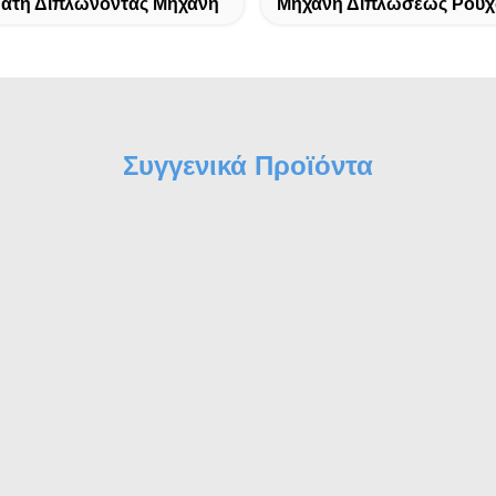
ατη Διπλώνοντας Μηχανή
Μηχανή Διπλώσεως Ρού
Συγγενικά Προϊόντα