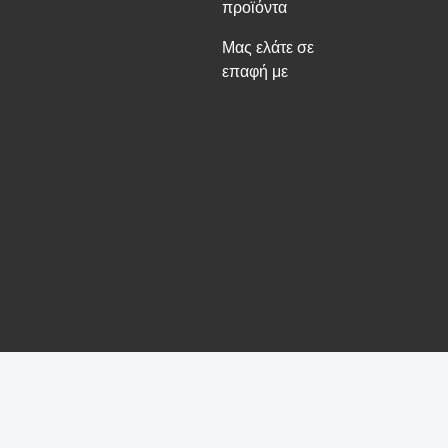
προϊόντα
Μας ελάτε σε
επαφή με
κχύλισης πλυντηρίου Προμηθευτής. Πνευματικά δικαιώματα © -2026 Gua
τα πνευματικά δικαιώματα.