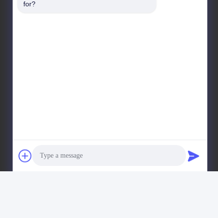
for?
Διεύθυνση εργοστασίου
- Όχι, όχι.19, οδός Lvcun, περιοχή Nansha,
Guangzhou, Κίνα
Τηλεφώνημα
86-15202099711
ngzhou Yishi Washing Machinery Co., Ltd. . Διατηρούνται όλα
Photo