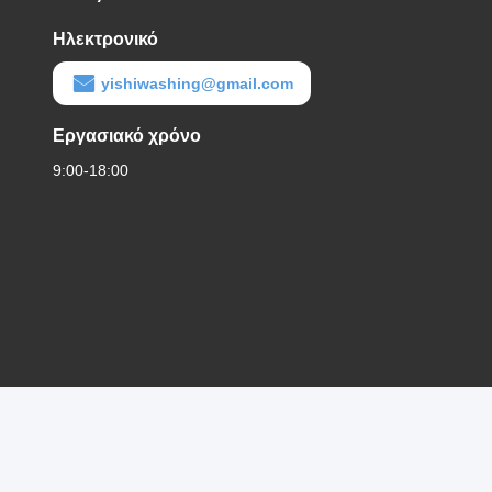
Ηλεκτρονικό
yishiwashing@gmail.com
Εργασιακό χρόνο
9:00-18:00
Πολιτική
|
Sitemap
Καλή ποιότητα της Κίνας Μηχανή ε
μυστικότητας