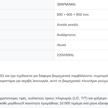
38RPM/MIN
600 × 600 × 850 mm
Ατσάλι ατσάλι
Ανεξάρτητος
Λευκό
220V/50Hz
ISO και έχει σχεδιαστεί για διάφορα βιομηχανικά περιβάλλοντα, συμπερ
ιριστήρια για ακριβή λειτουργία, αυτό το βιομηχανικό πλυντήριο ρού
ματεύσιμες τιμές, ευέλικτους όρους πληρωμής (L/C, T/T) και γρήγο
 κάθε μεγέθουςΗ ικανότητα προμήθειας 10.000 τεμάχια ανά μήνα εξασφα