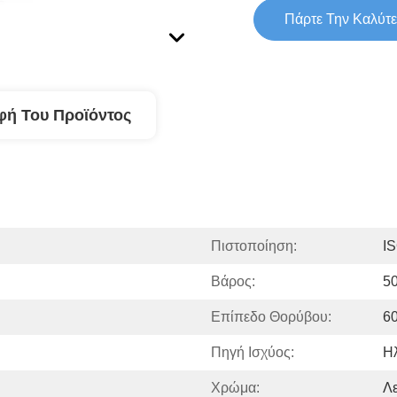
Πάρτε Την Καλύτε
φή Του Προϊόντος
Πιστοποίηση:
I
Βάρος:
50
Επίπεδο Θορύβου:
6
Πηγή Ισχύος:
Ηλ
Χρώμα:
Λ