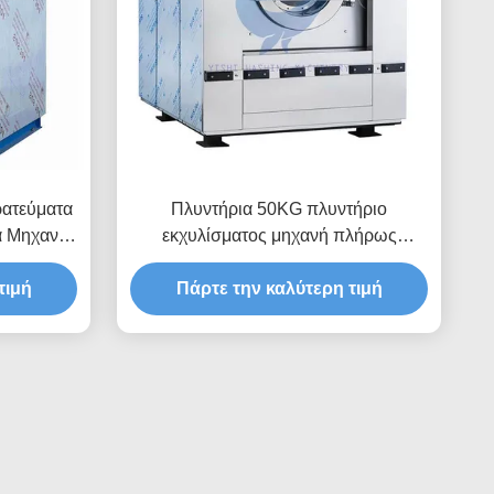
ρατεύματα
Πλυντήρια 50KG πλυντήριο
α Μηχανή
εκχυλίσματος μηχανή πλήρως
μα
αυτόματη βιομηχανική πλυντήριο
τιμή
Πάρτε την καλύτερη τιμή
εκχυλίσματος