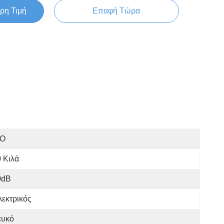
ρη Τιμή
Επαφή Τώρα
SO
 Κιλά
0dB
εκτρικός
ευκό