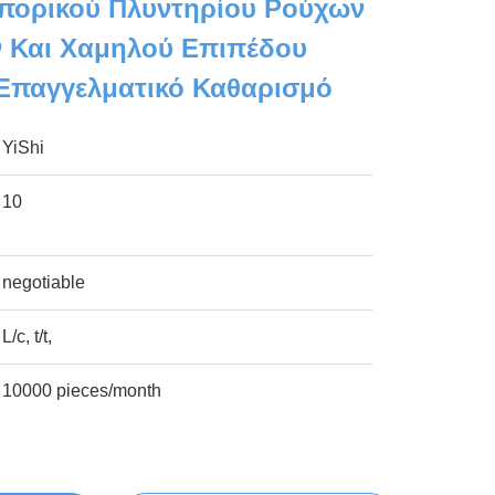
πορικού Πλυντηρίου Ρούχων
 Και Χαμηλού Επιπέδου
Επαγγελματικό Καθαρισμό
YiShi
10
negotiable
L/c, t/t,
10000 pieces/month