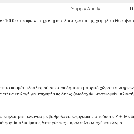
Supply Ability:
1
ων 1000 στροφών
, 
μηχάνημα πλύσης-στύψης χαμηλού θορύβου
ραίτητο κομμάτι εξοπλισμού σε οποιοδήποτε εμπορικό χώρο πλυντηρίω
 τέλεια επιλογή για επιχειρήσεις όπως ξενοδοχεία, νοσοκομεία, πλυντή
τει ηλεκτρική ενέργεια με βαθμολογία ενεργειακής απόδοσης A +. Με δ
ά φορτία πλυσίματος διατηρώντας παράλληλα αντοχή και ελιγμό.