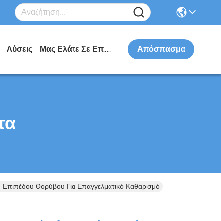
Λύσεις
Μας Ελάτε Σε Επαφή Με
Απόσπασμα
τα
 Επιπέδου Θορύβου Για Επαγγελματικό Καθαρισμό