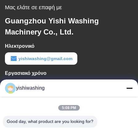
Μας ελάτε σε επαφή με
Guangzhou Yishi Washing
Machinery Co., Ltd.
Ηλεκτρονικό
yishiwashing@gmail.com
Εργασιακό χρόνο
9:00-18:00
yishiwashing
Η διεύθυνσή μας
Διεύθυνση επιχείρησης
5:08 PM
- Όχι, όχι.19, οδός Lvcun, περιοχή Nansha, Guangzhou, Κίνα
Good day, what product are you looking for?
Διεύθυνση εργοστασίου
- Όχι, όχι.19, οδός Lvcun, περιοχή Nansha, Guangzhou, Κίνα