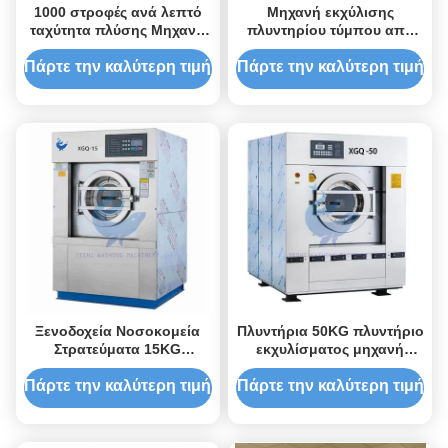
1000 στροφές ανά λεπτό
Μηχανή εκχύλισης
ταχύτητα πλύσης Μηχανή
πλυντηρίου τύμπου από
εκχύλισης ντραμ
ανοξείδωτο χάλυβα με
πλυντηρίου από
ψηφιακό έλεγχο και
Πάρτε την καλύτερη τιμή
Πάρτε την καλύτερη τιμή
ανοξείδωτο χάλυβα με
επίπεδο θορύβου κάτω
επίπεδο θορύβου 60dB για
των 75 dB για βιομηχανικό
βιομηχανικό και εμπορικό
πλυντήριο
πλυντήριο
Ξενοδοχεία Νοσοκομεία
Πλυντήρια 50KG πλυντήριο
Στρατεύματα 15KG
εκχυλίσματος μηχανή
πλυντήριο εκχύλισμα
πλήρως αυτόματη
Μηχανή πλυντήριο
βιομηχανική πλυντήριο
Πάρτε την καλύτερη τιμή
Πάρτε την καλύτερη τιμή
εκχύλισμα
εκχυλίσματος