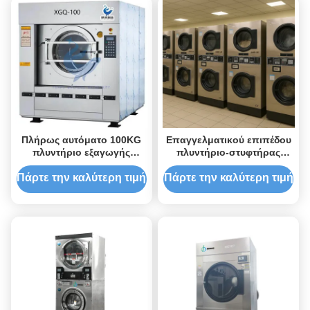
Πλήρως αυτόματο 100KG
Επαγγελματικού επιπέδου
πλυντήριο εξαγωγής
πλυντήριο-στυφτήρας
μηχανή πλυντήριο
σκληρής στήριξης με
εξαγωγής μηχανή
ταχύτητα στυψίματος
Πάρτε την καλύτερη τιμή
Πάρτε την καλύτερη τιμή
38RPM/MIN και χαμηλό
επίπεδο θορύβου 60dB