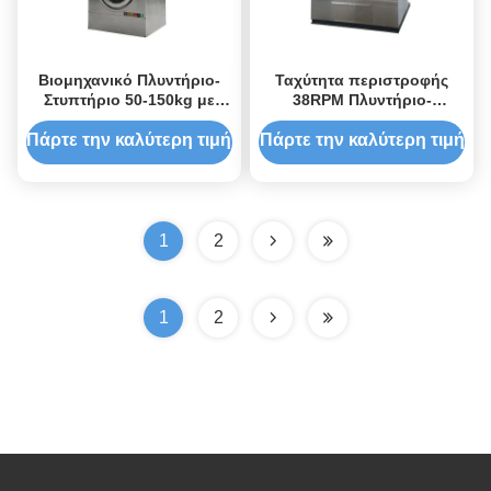
Βιομηχανικό Πλυντήριο-
Ταχύτητα περιστροφής
Στυπτήριο 50-150kg με
38RPM Πλυντήριο-
Κλίση για Ξενοδοχειακά
στυφτήρι εμπορικής
Λευκά Είδη,
χρήσης χωρητικότητας
Πάρτε την καλύτερη τιμή
Πάρτε την καλύτερη τιμή
Επαγγελματικό Πλυντήριο
50kg για γρήγορο και
σχολαστικό καθαρισμό
1
2
1
2