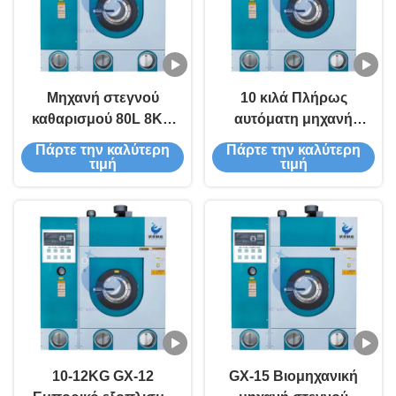
Μηχανή στεγνού
10 κιλά Πλήρως
καθαρισμού 80L 8KG
αυτόματη μηχανή
GX-8 15-20 Χρόνος
στεγνού καθαρισμού
Πάρτε την καλύτερη
Πάρτε την καλύτερη
πλύσης
Commercial GX-10
τιμή
τιμή
10-12KG GX-12
GX-15 Βιομηχανική