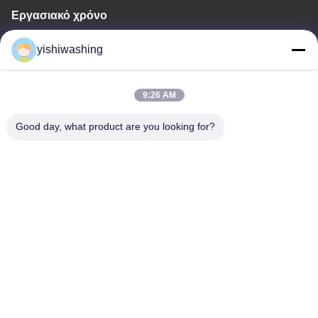
Εργασιακό χρόνο
9:00-18:00
yishiwashing
Η διεύθυνσή μας
9:26 AM
Διεύθυνση επιχείρησης
- Όχι, όχι.19, οδός Lvcun, περιοχή Nansha, Guangzhou, Κίνα
Good day, what product are you looking for?
Διεύθυνση εργοστασίου
- Όχι, όχι.19, οδός Lvcun, περιοχή Nansha, Guangzhou, Κίνα
Τηλεφώνημα
86-15202099711
Καλή ποιότητα της Κίνας Μηχανή εκχύλισης πλυντηρίου
Προμηθευτής. Πνευματικά δικαιώματα © -2026 Guangzhou Yishi