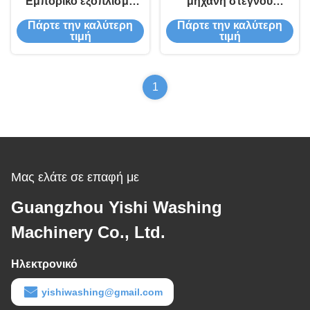
Εμπορικό εξοπλισμό
μηχανή στεγνού
στεγνού καθαρισμού
καθαρισμού ρούχων 13-
Πάρτε την καλύτερη
Πάρτε την καλύτερη
130L καθαριστικό
15kg 160L
τιμή
τιμή
πλυντήριο
1
Μας ελάτε σε επαφή με
Guangzhou Yishi Washing
Machinery Co., Ltd.
Ηλεκτρονικό
yishiwashing@gmail.com