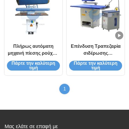
Πλήρως αυτόματη
Επένδυση Τραπεζαρία
μηχανή πίεσης ρούχων
σιδέρωσης
SIEMENS Υπολογιστής
Κεντρίφουγα
Πάρτε την καλύτερη
Πάρτε την καλύτερη
ελέγχου
Πολυπτέρυγα Στρίψιμο
τιμή
τιμή
Μεγάλη αναρρόφηση
Χαμηλός θόρυβος
1
Μας ελάτε σε επαφή με