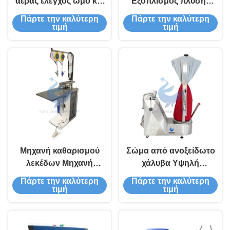
αέρας έλεγχος ώμο και
Εξοπλισμός πλύσης
πίσω πιέζοντας μηχανή
ρούχων Μεταφορέας
Πάρτε την καλύτερη
Πάρτε την καλύτερη
αποθήκευσης ρούχων
τιμή
τιμή
Μηχανή καθαρισμού
Σώμα από ανοξείδωτο
λεκέδων Μηχανή
χάλυβα Υψηλή
απομάκρυνσης
θερμοκρασία και
Πάρτε την καλύτερη
Πάρτε την καλύτερη
λεκέδων για στεγνό
αντοχή στη διάβρωση
τιμή
τιμή
καθαρισμό