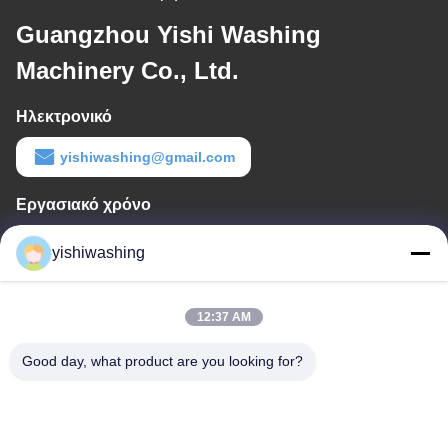
Guangzhou Yishi Washing
Machinery Co., Ltd.
Ηλεκτρονικό
yishiwashing@gmail.com
Εργασιακό χρόνο
9:00-18:00
yishiwashing
Η διεύθυνσή μας
Διεύθυνση επιχείρησης
12:37 AM
- Όχι, όχι.19, οδός Lvcun, περιοχή Nansha, Guangzhou, Κίνα
Good day, what product are you looking for?
Διεύθυνση εργοστασίου
- Όχι, όχι.19, οδός Lvcun, περιοχή Nansha, Guangzhou, Κίνα