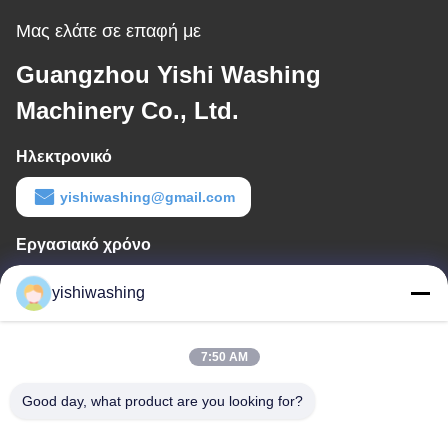
Μας ελάτε σε επαφή με
Guangzhou Yishi Washing
Machinery Co., Ltd.
Ηλεκτρονικό
yishiwashing@gmail.com
Εργασιακό χρόνο
9:00-18:00
yishiwashing
Η διεύθυνσή μας
Διεύθυνση επιχείρησης
7:50 AM
- Όχι, όχι.19, οδός Lvcun, περιοχή Nansha, Guangzhou, Κίνα
Good day, what product are you looking for?
Διεύθυνση εργοστασίου